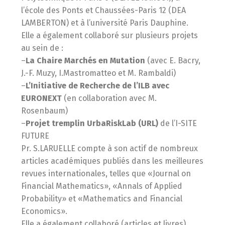
l’école des Ponts et Chaussées-Paris 12 (DEA
LAMBERTON) et à l’université Paris Dauphine.
Elle a également collaboré sur plusieurs projets
au sein de :
–
La Chaire Marchés en Mutation
(avec E. Bacry,
J.-F. Muzy, I.Mastromatteo et M. Rambaldi)
–
L’Initiative de Recherche de l’ILB avec
EURONEXT
(en collaboration avec M.
Rosenbaum)
–
Projet tremplin UrbaRiskLab (URL)
de l’I-SITE
FUTURE
Pr. S.LARUELLE compte à son actif de nombreux
articles académiques publiés dans les meilleures
revues internationales, telles que «Journal on
Financial Mathematics», «Annals of Applied
Probability» et «Mathematics and Financial
Economics».
Elle a également collaboré (articles et livres)